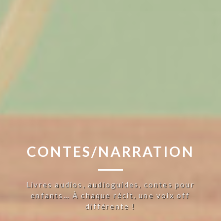
CONTES/NARRATION
Livres audios, audioguides, contes pour
enfants… À chaque récit, une voix off
différente !