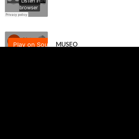
MUSEO
ETHNOGRÁFICO DE
GINEBRA
Tono de voz : Informative,
recto
PREMIO DE LAUSANA
2022
Tono de voz : Dinamico,